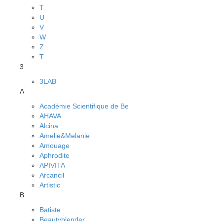
T
U
V
W
Z
Т
3
3LAB
A
Académie Scientifique de Be
AHAVA
Alcina
Amelie&Melanie
Amouage
Aphrodite
APIVITA
Arcancil
Artistic
B
Batiste
Beautyblender