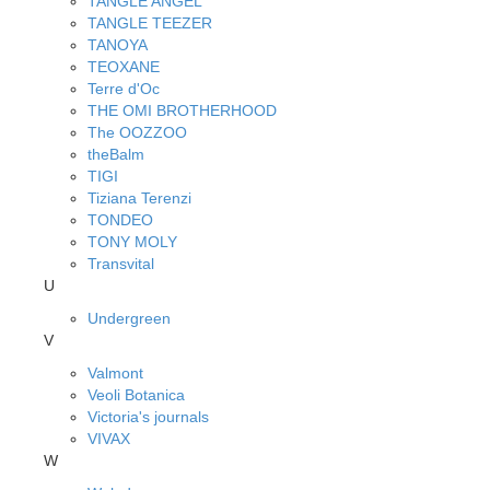
TANGLE ANGEL
TANGLE TEEZER
TANOYA
TEOXANE
Terre d'Oc
THE OMI BROTHERHOOD
The OOZZOO
theBalm
TIGI
Tiziana Terenzi
TONDEO
TONY MOLY
Transvital
U
Undergreen
V
Valmont
Veoli Botanica
Victoria's journals
VIVAX
W