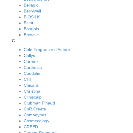
Bellagio
Berrywell
BIOSILK
Blunt
Bourjois
Brownie
C
Cale Fragranze d'Autore
Callys
Carmex
Carthusia
Caudalie
CHI
Chicardi
Christina
Cliniscalp
Clubman Pinaud
CnR Create
Comodynes
Cosmecology
CREED
Cuarzo Signature