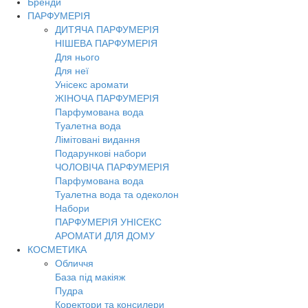
Бренди
Toggl
ПАРФУМЕРІЯ
navig
ДИТЯЧА ПАРФУМЕРІЯ
НІШЕВА ПАРФУМЕРІЯ
Для нього
Для неї
Унісекс аромати
ЖІНОЧА ПАРФУМЕРІЯ
Парфумована вода
Туалетна вода
Лімітовані видання
Подарункові набори
ЧОЛОВІЧА ПАРФУМЕРІЯ
Парфумована вода
Туалетна вода та одеколон
Набори
ПАРФУМЕРІЯ УНІСЕКС
АРОМАТИ ДЛЯ ДОМУ
КОСМЕТИКА
Обличчя
База під макіяж
Пудра
Коректори та консилери