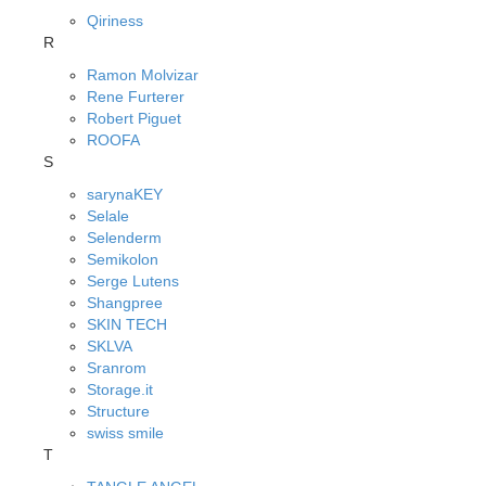
Qiriness
R
Ramon Molvizar
Rene Furterer
Robert Piguet
ROOFA
S
sarynaKEY
Selale
Selenderm
Semikolon
Serge Lutens
Shangpree
SKIN TECH
SKLVA
Sranrom
Storage.it
Structure
swiss smile
T