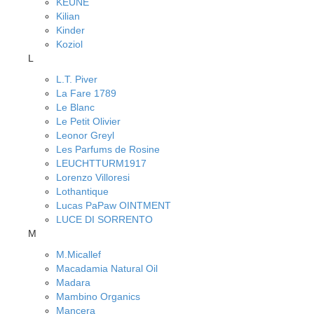
KEUNE
Kilian
Kinder
Koziol
L
L.T. Piver
La Fare 1789
Le Blanc
Le Petit Olivier
Leonor Greyl
Les Parfums de Rosine
LEUCHTTURM1917
Lorenzo Villoresi
Lothantique
Lucas PaPaw OINTMENT
LUCE DI SORRENTO
M
M.Micallef
Macadamia Natural Oil
Madara
Mambino Organics
Mancera