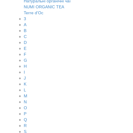
Натуральні органічні чаї
NUMI ORGANIC TEA
Terre d'Oc
3
A
B
C
D
E
F
G
H
I
J
K
L
M
N
O
P
Q
R
S