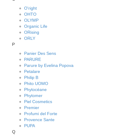
O'right
OHTO
OLYMP
Organic Life
ORising
ORLY
P
Panier Des Sens
PARURE
Parure by Evelina Popova
Petalare
Philip B
Phito UOMO
Phytocéane
Phytomer
Piel Cosmetics
Premier
Profumi del Forte
Provence Sante
PUPA
Q