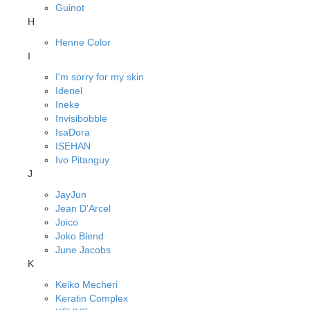
Guinot
H
Henne Color
I
I'm sorry for my skin
Idenel
Ineke
Invisibobble
IsaDora
ISEHAN
Ivo Pitanguy
J
JayJun
Jean D'Arcel
Joico
Joko Blend
June Jacobs
K
Keiko Mecheri
Keratin Complex