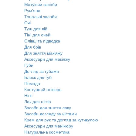
Матуючи засоби
Рум'яна
Тональні засоби
Очі
Туш для вій
Тіні для очей
Олівці та підводка
Для брів
Для зняття макіяжу
Аксесуари для макіяжу
Губи
Догляд за губами
Блиск для губ
Помада
Контурний олівець
Нігті
Лак для нігтів
Засоби для зняття лаку
Засоби догляду за нігтями
Крем для рук та догляд за кутикулою
Аксесуари для манікюру
Натуральна косметика