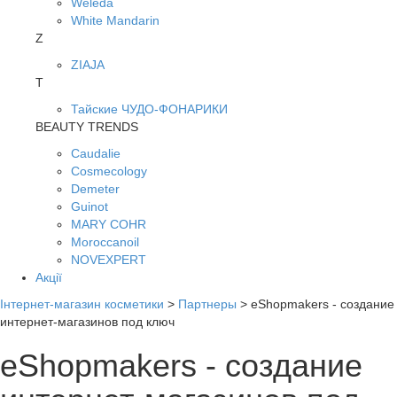
Weleda
White Mandarin
Z
ZIAJA
Т
Тайские ЧУДО-ФОНАРИКИ
BEAUTY TRENDS
Caudalie
Cosmecology
Demeter
Guinot
MARY COHR
Moroccanoil
NOVEXPERT
Акції
Інтернет-магазин косметики
>
Партнеры
>
eShopmakers - создание
интернет-магазинов под ключ
eShopmakers - создание