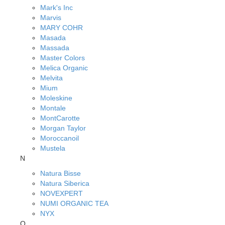
Mark's Inc
Marvis
MARY COHR
Masada
Massada
Master Colors
Melica Organic
Melvita
Mium
Moleskine
Montale
MontCarotte
Morgan Taylor
Moroccanoil
Mustela
N
Natura Bisse
Natura Siberica
NOVEXPERT
NUMI ORGANIC TEA
NYX
O