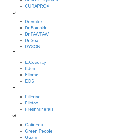
CURAPROX
D
Demeter
Dr.Botoskin
Dr.PAWPAW
Dr.Sea
DYSON
E
E.Coudray
Edom
Ellame
EOS
F
Fillerina
Filofax
FreshMinerals
G
Gatineau
Green People
Guam