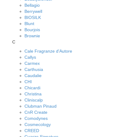
Bellagio
Berrywell
BIOSILK
Blunt
Bourjois
Brownie
C
Cale Fragranze d'Autore
Callys
Carmex
Carthusia
Caudalie
CHI
Chicardi
Christina
Cliniscalp
Clubman Pinaud
CnR Create
Comodynes
Cosmecology
CREED
Cuarzo Signature