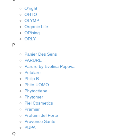
O'right
OHTO
OLYMP
Organic Life
ORising
ORLY
P
Panier Des Sens
PARURE
Parure by Evelina Popova
Petalare
Philip B
Phito UOMO
Phytocéane
Phytomer
Piel Cosmetics
Premier
Profumi del Forte
Provence Sante
PUPA
Q