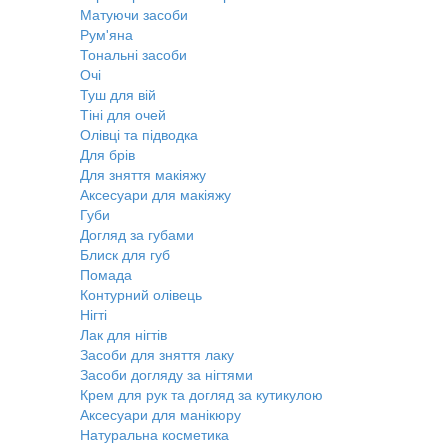
Матуючи засоби
Рум'яна
Тональні засоби
Очі
Туш для вій
Тіні для очей
Олівці та підводка
Для брів
Для зняття макіяжу
Аксесуари для макіяжу
Губи
Догляд за губами
Блиск для губ
Помада
Контурний олівець
Нігті
Лак для нігтів
Засоби для зняття лаку
Засоби догляду за нігтями
Крем для рук та догляд за кутикулою
Аксесуари для манікюру
Натуральна косметика