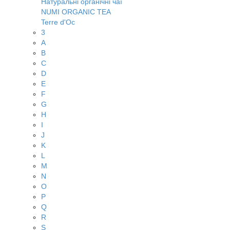
Натуральні органічні чаї
NUMI ORGANIC TEA
Terre d'Oc
3
A
B
C
D
E
F
G
H
I
J
K
L
M
N
O
P
Q
R
S