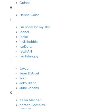
Guinot
H
Henne Color
I
I'm sorry for my skin
Idenel
Ineke
Invisibobble
IsaDora
ISEHAN
Ivo Pitanguy
J
JayJun
Jean D'Arcel
Joico
Joko Blend
June Jacobs
K
Keiko Mecheri
Keratin Complex