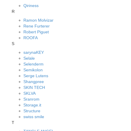
Qiriness
R
Ramon Molvizar
Rene Furterer
Robert Piguet
ROOFA
S
sarynaKEY
Selale
Selenderm
Semikolon
Serge Lutens
Shangpree
SKIN TECH
SKLVA
Sranrom
Storage.it
Structure
swiss smile
T