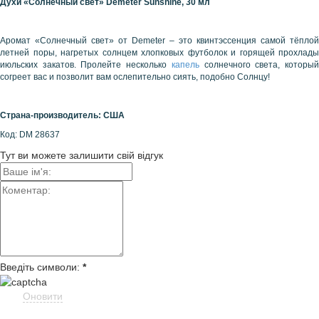
Духи «Солнечный свет»
Demeter
Sunshine
, 30 мл
Аромат «Солнечный свет» от Demeter – это квинтэссенция самой тёплой
летней поры, нагретых солнцем хлопковых футболок и горящей прохлады
июльских закатов. Пролейте несколько
капель
солнечного света, которы
согреет вас и позволит вам ослепительно сиять, подобно Солнцу!
Страна-производитель: США
Код: DM 28637
Тут ви можете залишити свій відгук
Введіть символи:
*
Оновити