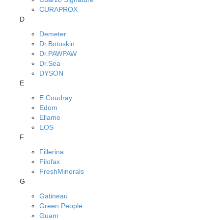
CURAPROX
D
Demeter
Dr.Botoskin
Dr.PAWPAW
Dr.Sea
DYSON
E
E.Coudray
Edom
Ellame
EOS
F
Fillerina
Filofax
FreshMinerals
G
Gatineau
Green People
Guam