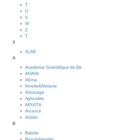
T
U
V
W
Z
Т
3
3LAB
A
Académie Scientifique de Be
AHAVA
Alcina
Amelie&Melanie
Amouage
Aphrodite
APIVITA
Arcancil
Artistic
B
Batiste
Beautyblender