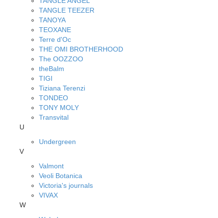
TANGLE ANGEL
TANGLE TEEZER
TANOYA
TEOXANE
Terre d'Oc
THE OMI BROTHERHOOD
The OOZZOO
theBalm
TIGI
Tiziana Terenzi
TONDEO
TONY MOLY
Transvital
U
Undergreen
V
Valmont
Veoli Botanica
Victoria's journals
VIVAX
W