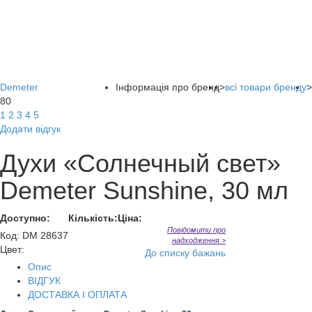
Demeter
Інформація про бренд
>
всі товари бренду
>
80
1
2
3
4
5
Додати відгук
Духи «Солнечный свет»
Demeter Sunshine, 30 мл
Доступно:
Кількість:
Ціна:
Повідомити про
Код
:
DM 28637
надходження >
Цвет:
До списку бажань
Опис
ВІДГУК
ДОСТАВКА І ОПЛАТА