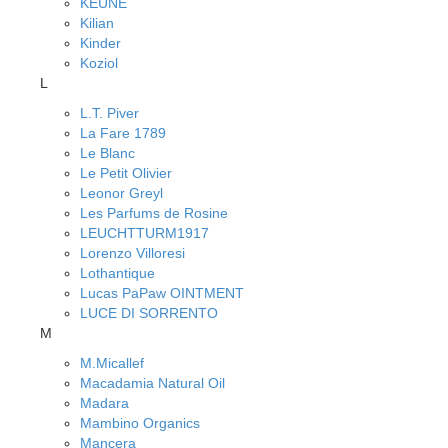
KEUNE
Kilian
Kinder
Koziol
L
L.T. Piver
La Fare 1789
Le Blanc
Le Petit Olivier
Leonor Greyl
Les Parfums de Rosine
LEUCHTTURM1917
Lorenzo Villoresi
Lothantique
Lucas PaPaw OINTMENT
LUCE DI SORRENTO
M
M.Micallef
Macadamia Natural Oil
Madara
Mambino Organics
Mancera