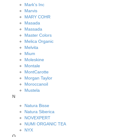
Mark's Inc
Marvis
MARY COHR
Masada
Massada
Master Colors
Melica Organic
Melvita
Mium
Moleskine
Montale
MontCarotte
Morgan Taylor
Moroccanoil
Mustela
N
Natura Bisse
Natura Siberica
NOVEXPERT
NUMI ORGANIC TEA
NYX
O