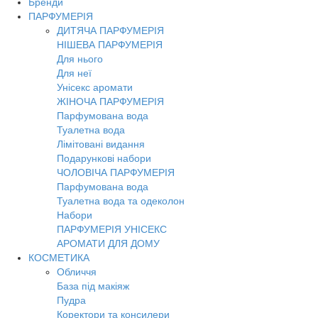
Бренди
Toggl
ПАРФУМЕРІЯ
navig
ДИТЯЧА ПАРФУМЕРІЯ
НІШЕВА ПАРФУМЕРІЯ
Для нього
Для неї
Унісекс аромати
ЖІНОЧА ПАРФУМЕРІЯ
Парфумована вода
Туалетна вода
Лімітовані видання
Подарункові набори
ЧОЛОВІЧА ПАРФУМЕРІЯ
Парфумована вода
Туалетна вода та одеколон
Набори
ПАРФУМЕРІЯ УНІСЕКС
АРОМАТИ ДЛЯ ДОМУ
КОСМЕТИКА
Обличчя
База під макіяж
Пудра
Коректори та консилери