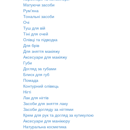
Матуючи засоби
Рум'яна
Тональні засоби
Очі
Туш для вій
Тіні для очей
Олівці та підводка
Для брів
Для зняття макіяжу
Аксесуари для макіяжу
Губи
Догляд за губами
Блиск для губ
Помада
Контурний олівець
Нігті
Лак для нігтів
Засоби для зняття лаку
Засоби догляду за нігтями
Крем для рук та догляд за кутикулою
Аксесуари для манікюру
Натуральна косметика