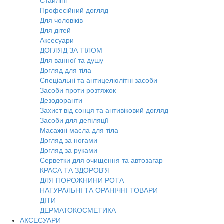
Стайлінг
Професійний догляд
Для чоловіків
Для дітей
Аксесуари
ДОГЛЯД ЗА ТІЛОМ
Для ванної та душу
Догляд для тіла
Спеціальні та антицелюлітні засоби
Засоби проти розтяжок
Дезодоранти
Захист від сонця та антивіковий догляд
Засоби для депіляції
Масажні масла для тіла
Догляд за ногами
Догляд за руками
Серветки для очищення та автозагар
КРАСА ТА ЗДОРОВ'Я
ДЛЯ ПОРОЖНИНИ РОТА
НАТУРАЛЬНІ ТА ОРАНІЧНІ ТОВАРИ
ДІТИ
ДЕРМАТОКОСМЕТИКА
АКСЕСУАРИ