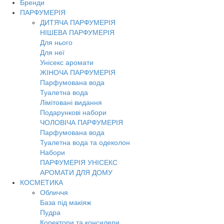
Бренди
ПАРФУМЕРІЯ
ДИТЯЧА ПАРФУМЕРІЯ
НІШЕВА ПАРФУМЕРІЯ
Для нього
Для неї
Унісекс аромати
ЖІНОЧА ПАРФУМЕРІЯ
Парфумована вода
Туалетна вода
Лімітовані видання
Подарункові набори
ЧОЛОВІЧА ПАРФУМЕРІЯ
Парфумована вода
Туалетна вода та одеколон
Набори
ПАРФУМЕРІЯ УНІСЕКС
АРОМАТИ ДЛЯ ДОМУ
КОСМЕТИКА
Обличчя
База під макіяж
Пудра
Коректори та консилери