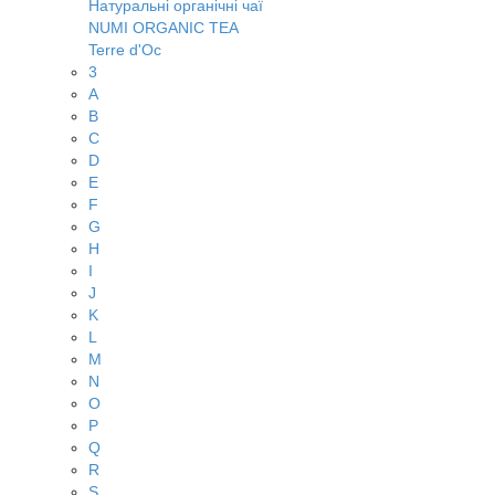
Натуральні органічні чаї
NUMI ORGANIC TEA
Terre d'Oc
3
A
B
C
D
E
F
G
H
I
J
K
L
M
N
O
P
Q
R
S