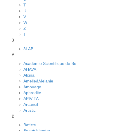
T
U
V
W
Z
Т
3
3LAB
A
Académie Scientifique de Be
AHAVA
Alcina
Amelie&Melanie
Amouage
Aphrodite
APIVITA
Arcancil
Artistic
B
Batiste
Beautyblender