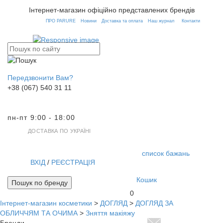
Інтернет-магазин офіційно представлених брендів
ПРО PARURE
Новини
Доставка та оплата
Наш журнал
Контакти
Передзвонити Вам?
+38 (067) 540 31 11
пн-пт 9:00 - 18:00
ДОСТАВКА ПО УКРАЇНІ
список бажань
ВХІД
/
РЕЄСТРАЦІЯ
Кошик
Пошук по бренду
0
Інтернет-магазин косметики
>
ДОГЛЯД
>
ДОГЛЯД ЗА
Toggl
ОБЛИЧЧЯМ ТА ОЧИМА
>
Зняття макіяжу
navig