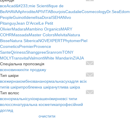
Бренди
все
Acad&#233;mie Scientifique de
Be
AHAVA
Aphrodite
APIVITA
Bourjois
Caudalie
Cosmecology
Dr.Sea
Edom
People
Guinot
Idenel
IsaDora
ISEHAN
Ivo
Pitanguy
Jean D'Arcel
Le Petit
Olivier
Madara
Mambino Organics
MARY
COHR
Massada
Master Colors
Melvita
Natura
Bisse
Natura Siberica
NOVEXPERT
Phytomer
Piel
Cosmetics
Premier
Provence
Sante
Qiriness
Shangpree
Sranrom
TONY
MOLY
Transvital
Valmont
White Mandarin
ZIAJA
Спеціальна пропозиція
все
новинки
хіти продажу
Тип шкіри
все
жирна
комбінована
нормальна
суха
для всіх
типів шкіри
проблемна шкіра
чутлива шкіра
Тип волос
все
нормальні
сухі
окрашені
жирне
всі типи
волосся
натуральна косметика
професійний
догляд
очистити