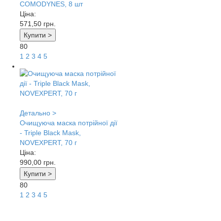
COMODYNES, 8 шт
Ціна:
571,50
грн.
Купити >
80
1
2
3
4
5
Детально >
Очищуюча маска потрійної дії
- Triple Black Mask,
NOVEXPERT, 70 г
Ціна:
990,00
грн.
Купити >
80
1
2
3
4
5