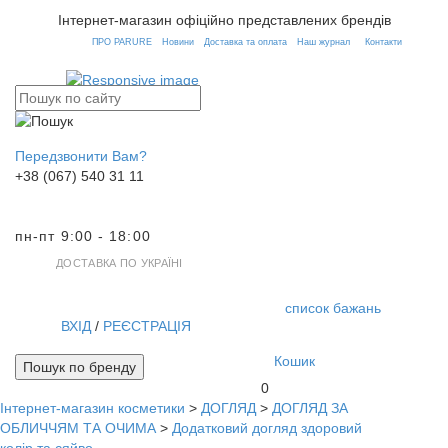
Інтернет-магазин офіційно представлених брендів
ПРО PARURE
Новини
Доставка та оплата
Наш журнал
Контакти
Передзвонити Вам?
+38 (067) 540 31 11
пн-пт 9:00 - 18:00
ДОСТАВКА ПО УКРАЇНІ
список бажань
ВХІД
/
РЕЄСТРАЦІЯ
Кошик
Пошук по бренду
0
Інтернет-магазин косметики
>
ДОГЛЯД
>
ДОГЛЯД ЗА
Toggl
ОБЛИЧЧЯМ ТА ОЧИМА
>
Додатковий догляд здоровий
navig