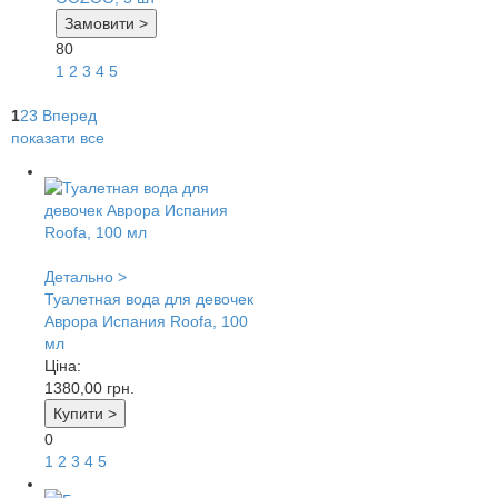
Замовити >
80
1
2
3
4
5
1
2
3
Вперед
показати все
Детально >
Туалетная вода для девочек
Аврора Испания Roofa, 100
мл
Ціна:
1380,00
грн.
Купити >
0
1
2
3
4
5