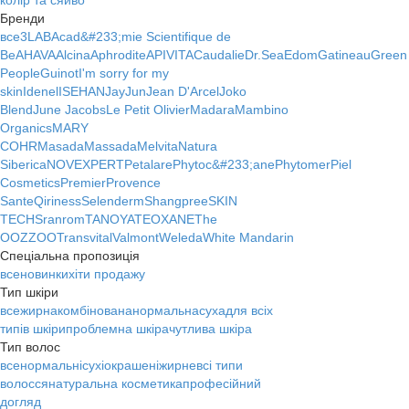
колір та сяйво
Бренди
все
3LAB
Acad&#233;mie Scientifique de
Be
AHAVA
Alcina
Aphrodite
APIVITA
Caudalie
Dr.Sea
Edom
Gatineau
Green
People
Guinot
I'm sorry for my
skin
Idenel
ISEHAN
JayJun
Jean D'Arcel
Joko
Blend
June Jacobs
Le Petit Olivier
Madara
Mambino
Organics
MARY
COHR
Masada
Massada
Melvita
Natura
Siberica
NOVEXPERT
Petalare
Phytoc&#233;ane
Phytomer
Piel
Cosmetics
Premier
Provence
Sante
Qiriness
Selenderm
Shangpree
SKIN
TECH
Sranrom
TANOYA
TEOXANE
The
OOZZOO
Transvital
Valmont
Weleda
White Mandarin
Спеціальна пропозиція
все
новинки
хіти продажу
Тип шкіри
все
жирна
комбінована
нормальна
суха
для всіх
типів шкіри
проблемна шкіра
чутлива шкіра
Тип волос
все
нормальні
сухі
окрашені
жирне
всі типи
волосся
натуральна косметика
професійний
догляд