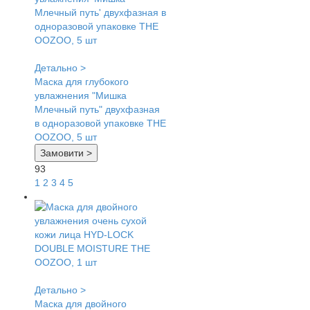
Детально >
Маска для глубокого
увлажнения "Мишка
Млечный путь" двухфазная
в одноразовой упаковке THE
OOZOO, 5 шт
Замовити >
93
1
2
3
4
5
Детально >
Маска для двойного