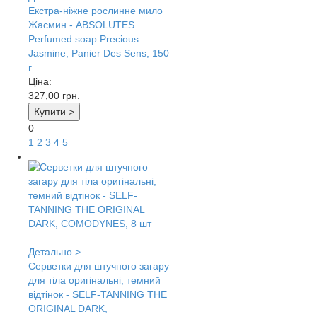
Екстра-ніжне рослинне мило
Жасмин - ABSOLUTES
Perfumed soap Precious
Jasmine, Panier Des Sens, 150
г
Ціна:
327,00
грн.
Купити >
0
1
2
3
4
5
Детально >
Серветки для штучного загару
для тіла оригінальні, темний
відтінок - SELF-TANNING THE
ORIGINAL DARK,