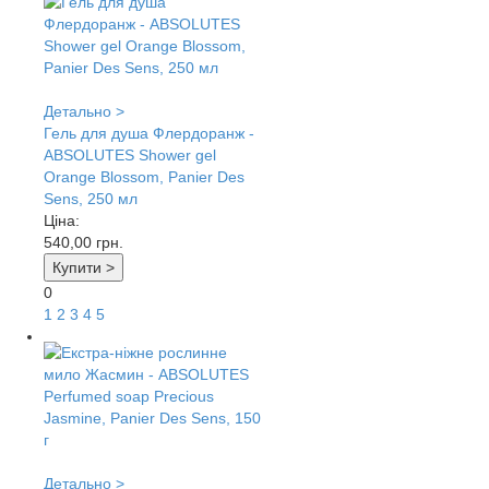
Детально >
Гель для душа Флердоранж -
ABSOLUTES Shower gel
Orange Blossom, Panier Des
Sens, 250 мл
Ціна:
540,00
грн.
Купити >
0
1
2
3
4
5
Детально >