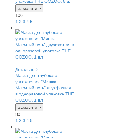
упаковке THE OOZOO, 5 шт
Замовити >
100
1
2
3
4
5
Детально >
Маска для глубокого
увлажнения "Мишка
Млечный путь" двухфазная
в одноразовой упаковке THE
OOZOO, 1 шт
Замовити >
80
1
2
3
4
5