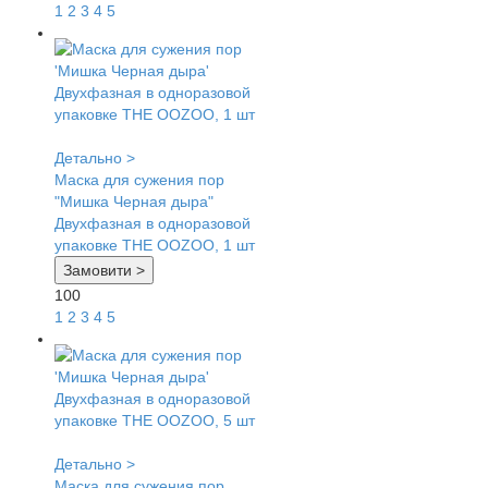
1
2
3
4
5
Детально >
Маска для сужения пор
"Мишка Черная дыра"
Двухфазная в одноразовой
упаковке THE OOZOO, 1 шт
Замовити >
100
1
2
3
4
5
Детально >
Маска для сужения пор