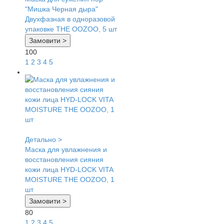
"Мишка Черная дыра"
Двухфазная в одноразовой
упаковке THE OOZOO, 5 шт
Замовити >
100
1
2
3
4
5
Детально >
Маска для увлажнения и
восстановления сияния
кожи лица HYD-LOCK VITA
MOISTURE THE OOZOO, 1
шт
Замовити >
80
1
2
3
4
5