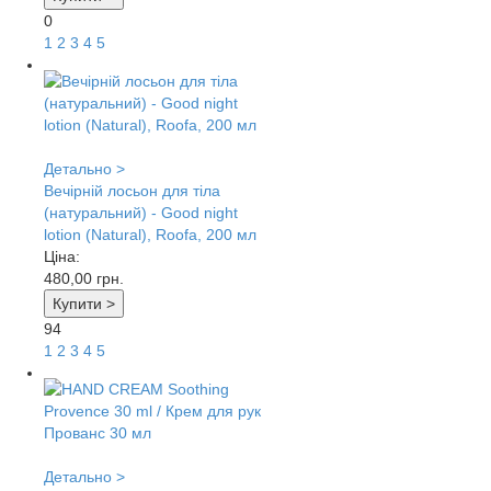
0
1
2
3
4
5
Детально >
Вечірній лосьон для тіла
(натуральний) - Good night
lotion (Natural), Roofa, 200 мл
Ціна:
480,00
грн.
Купити >
94
1
2
3
4
5
Детально >