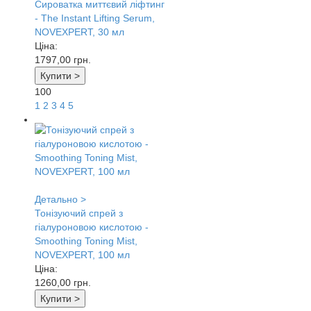
Сироватка миттєвий ліфтинг
- The Instant Lifting Serum,
NOVEXPERT, 30 мл
Ціна:
1797,00
грн.
Купити >
100
1
2
3
4
5
Детально >
Тонізуючий спрей з
гіалуроновою кислотою -
Smoothing Toning Mist,
NOVEXPERT, 100 мл
Ціна:
1260,00
грн.
Купити >