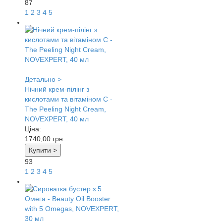
87
1
2
3
4
5
Детально >
Нічний крем-пілінг з
кислотами та вітаміном С -
The Peeling Night Cream,
NOVEXPERT, 40 мл
Ціна:
1740,00
грн.
Купити >
93
1
2
3
4
5