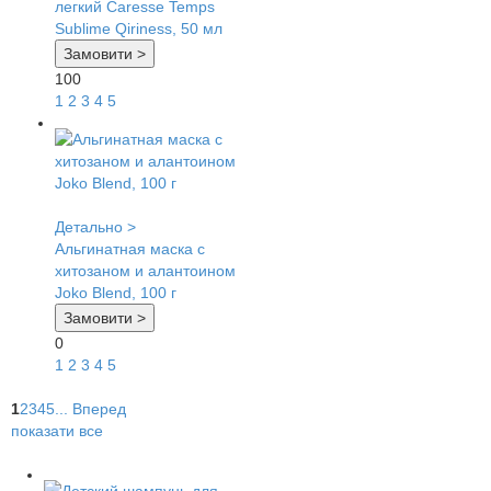
легкий Caresse Temps
Sublime Qiriness, 50 мл
Замовити >
100
1
2
3
4
5
Детально >
Альгинатная маска с
хитозаном и алантоином
Joko Blend, 100 г
Замовити >
0
1
2
3
4
5
1
2
3
4
5
...
Вперед
показати все