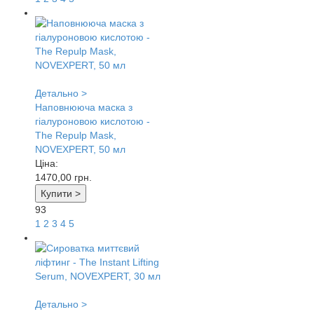
Детально >
Наповнююча маска з
гіалуроновою кислотою -
The Repulp Mask,
NOVEXPERT, 50 мл
Ціна:
1470,00
грн.
Купити >
93
1
2
3
4
5
Детально >