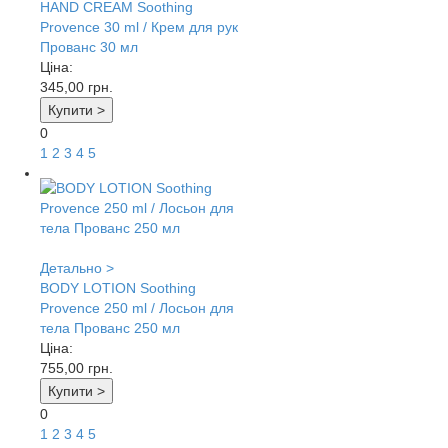
HAND CREAM Soothing
Provence 30 ml / Крем для рук
Прованс 30 мл
Ціна:
345,00
грн.
Купити >
0
1
2
3
4
5
Детально >
BODY LOTION Soothing
Provence 250 ml / Лосьон для
тела Прованс 250 мл
Ціна:
755,00
грн.
Купити >
0
1
2
3
4
5