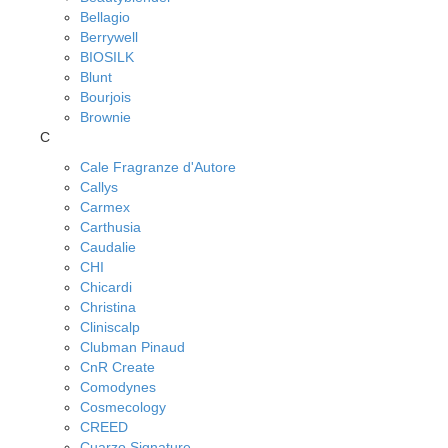
Bellagio
Berrywell
BIOSILK
Blunt
Bourjois
Brownie
C
Cale Fragranze d'Autore
Callys
Carmex
Carthusia
Caudalie
CHI
Chicardi
Christina
Cliniscalp
Clubman Pinaud
CnR Create
Comodynes
Cosmecology
CREED
Cuarzo Signature