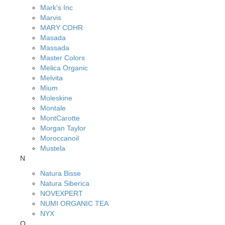
Mark's Inc
Marvis
MARY COHR
Masada
Massada
Master Colors
Melica Organic
Melvita
Mium
Moleskine
Montale
MontCarotte
Morgan Taylor
Moroccanoil
Mustela
N
Natura Bisse
Natura Siberica
NOVEXPERT
NUMI ORGANIC TEA
NYX
O