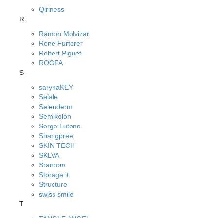
Qiriness
R
Ramon Molvizar
Rene Furterer
Robert Piguet
ROOFA
S
sarynaKEY
Selale
Selenderm
Semikolon
Serge Lutens
Shangpree
SKIN TECH
SKLVA
Sranrom
Storage.it
Structure
swiss smile
T