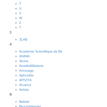
T
U
V
W
Z
Т
3
3LAB
A
Académie Scientifique de Be
AHAVA
Alcina
Amelie&Melanie
Amouage
Aphrodite
APIVITA
Arcancil
Artistic
B
Batiste
Beautyblender