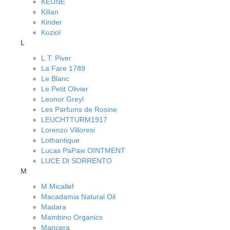
KEUNE
Kilian
Kinder
Koziol
L
L.T. Piver
La Fare 1789
Le Blanc
Le Petit Olivier
Leonor Greyl
Les Parfums de Rosine
LEUCHTTURM1917
Lorenzo Villoresi
Lothantique
Lucas PaPaw OINTMENT
LUCE DI SORRENTO
M
M.Micallef
Macadamia Natural Oil
Madara
Mambino Organics
Mancera