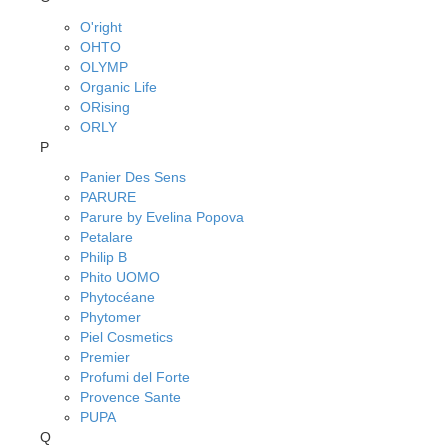
O'right
OHTO
OLYMP
Organic Life
ORising
ORLY
P
Panier Des Sens
PARURE
Parure by Evelina Popova
Petalare
Philip B
Phito UOMO
Phytocéane
Phytomer
Piel Cosmetics
Premier
Profumi del Forte
Provence Sante
PUPA
Q