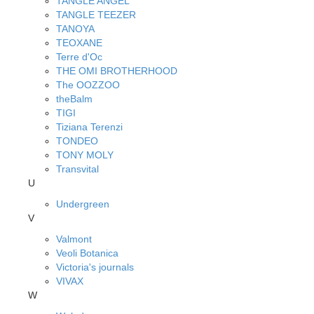
TANGLE ANGEL
TANGLE TEEZER
TANOYA
TEOXANE
Terre d'Oc
THE OMI BROTHERHOOD
The OOZZOO
theBalm
TIGI
Tiziana Terenzi
TONDEO
TONY MOLY
Transvital
U
Undergreen
V
Valmont
Veoli Botanica
Victoria's journals
VIVAX
W