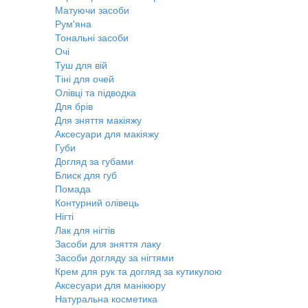
Матуючи засоби
Рум'яна
Тональні засоби
Очі
Туш для вій
Тіні для очей
Олівці та підводка
Для брів
Для зняття макіяжу
Аксесуари для макіяжу
Губи
Догляд за губами
Блиск для губ
Помада
Контурний олівець
Нігті
Лак для нігтів
Засоби для зняття лаку
Засоби догляду за нігтями
Крем для рук та догляд за кутикулою
Аксесуари для манікюру
Натуральна косметика