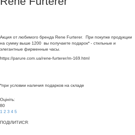
Rene Furterer
Акция от любимого бренда Rene Furterer. При покупке продукции
на сумму выше 1200 вы получаете подарок* - стильные и
элегантные фирменные часы.
https://parure.com.ua/rene-furterer/m-169.html
*при условии наличия подарков на складе
Оцініть:
80
1
2
3
4
5
ПОДІЛИТИСЯ: