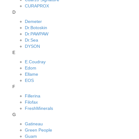
CURAPROX
D
Demeter
Dr.Botoskin
Dr.PAWPAW
Dr.Sea
DYSON
E
E.Coudray
Edom
Ellame
EOS
F
Fillerina
Filofax
FreshMinerals
G
Gatineau
Green People
Guam