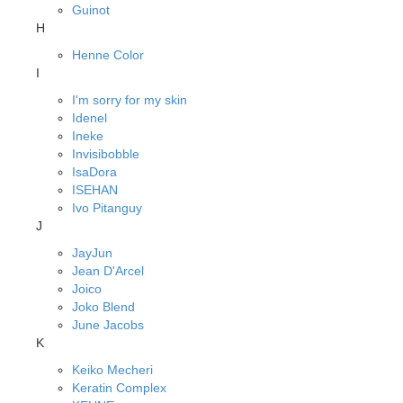
Guinot
H
Henne Color
I
I'm sorry for my skin
Idenel
Ineke
Invisibobble
IsaDora
ISEHAN
Ivo Pitanguy
J
JayJun
Jean D'Arcel
Joico
Joko Blend
June Jacobs
K
Keiko Mecheri
Keratin Complex