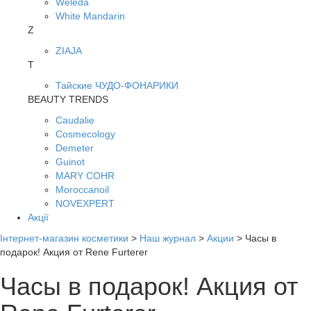
Weleda
White Mandarin
Z
ZIAJA
Т
Тайские ЧУДО-ФОНАРИКИ
BEAUTY TRENDS
Caudalie
Cosmecology
Demeter
Guinot
MARY COHR
Moroccanoil
NOVEXPERT
Акції
Інтернет-магазин косметики
>
Наш журнал
>
Акции
>
Часы в
подарок! Акция от Rene Furterer
Часы в подарок! Акция от