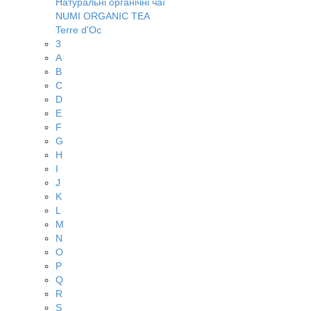
Натуральні органічні чаї
NUMI ORGANIC TEA
Terre d'Oc
3
A
B
C
D
E
F
G
H
I
J
K
L
M
N
O
P
Q
R
S