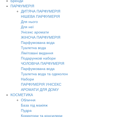
Бренди
Toggl
ПАРФУМЕРІЯ
navig
ДИТЯЧА ПАРФУМЕРІЯ
НІШЕВА ПАРФУМЕРІЯ
Для нього
Для неї
Унісекс аромати
ЖІНОЧА ПАРФУМЕРІЯ
Парфумована вода
Туалетна вода
Лімітовані видання
Подарункові набори
ЧОЛОВІЧА ПАРФУМЕРІЯ
Парфумована вода
Туалетна вода та одеколон
Набори
ПАРФУМЕРІЯ УНІСЕКС
АРОМАТИ ДЛЯ ДОМУ
КОСМЕТИКА
Обличчя
База під макіяж
Пудра
Коректори та консилери