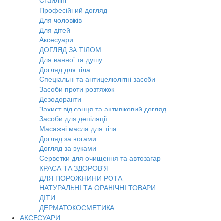
Стайлінг
Професійний догляд
Для чоловіків
Для дітей
Аксесуари
ДОГЛЯД ЗА ТІЛОМ
Для ванної та душу
Догляд для тіла
Спеціальні та антицелюлітні засоби
Засоби проти розтяжок
Дезодоранти
Захист від сонця та антивіковий догляд
Засоби для депіляції
Масажні масла для тіла
Догляд за ногами
Догляд за руками
Серветки для очищення та автозагар
КРАСА ТА ЗДОРОВ'Я
ДЛЯ ПОРОЖНИНИ РОТА
НАТУРАЛЬНІ ТА ОРАНІЧНІ ТОВАРИ
ДІТИ
ДЕРМАТОКОСМЕТИКА
АКСЕСУАРИ