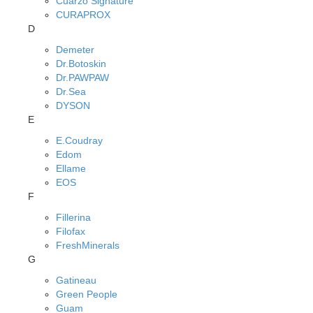
Cuarzo Signature
CURAPROX
D
Demeter
Dr.Botoskin
Dr.PAWPAW
Dr.Sea
DYSON
E
E.Coudray
Edom
Ellame
EOS
F
Fillerina
Filofax
FreshMinerals
G
Gatineau
Green People
Guam