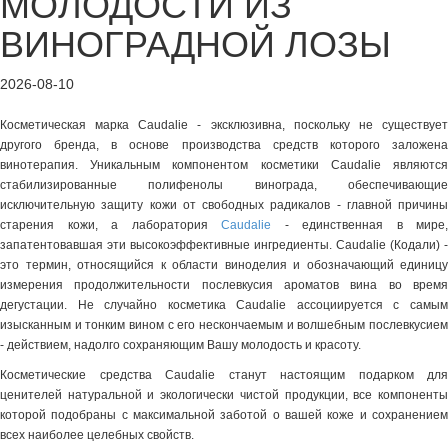
МОЛОДОСТИ ИЗ
ВИНОГРАДНОЙ ЛОЗЫ
2026-08-10
Косметическая марка Caudalie - эксклюзивна, поскольку не существует
другого бренда, в основе производства средств которого заложена
винотерапия. Уникальным компонентом косметики Caudalie являются
стабилизированные полифенолы винограда, обеспечивающие
исключительную защиту кожи от свободных радикалов - главной причины
старения кожи, а лаборатория
Caudaliе
- единственная в мире,
запатентовавшая эти высокоэффективные ингредиенты. Сaudalie (Кодали) -
это термин, относящийся к области виноделия и обозначающий единицу
измерения продолжительности послевкусия ароматов вина во время
дегустации. Не случайно косметика Caudalie ассоциируется с самым
изысканным и тонким вином с его нескончаемым и волшебным послевкусием
- действием, надолго сохраняющим Вашу молодость и красоту.
Косметические средства Caudalie станут настоящим подарком для
ценителей натуральной и экологически чистой продукции, все компоненты
которой подобраны с максимальной заботой о вашей коже и сохранением
всех наиболее целебных свойств.