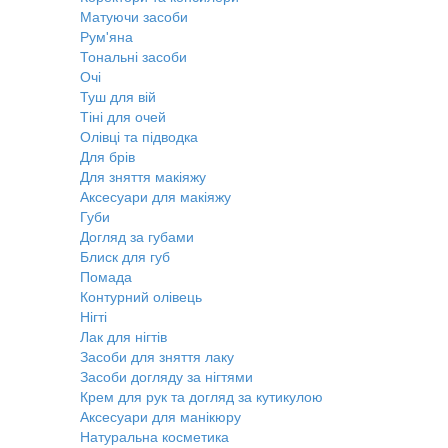
Матуючи засоби
Рум'яна
Тональні засоби
Очі
Туш для вій
Тіні для очей
Олівці та підводка
Для брів
Для зняття макіяжу
Аксесуари для макіяжу
Губи
Догляд за губами
Блиск для губ
Помада
Контурний олівець
Нігті
Лак для нігтів
Засоби для зняття лаку
Засоби догляду за нігтями
Крем для рук та догляд за кутикулою
Аксесуари для манікюру
Натуральна косметика