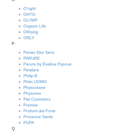
O'right
OHTO
OLYMP
Organic Life
ORising
ORLY
P
Panier Des Sens
PARURE
Parure by Evelina Popova
Petalare
Philip B
Phito UOMO
Phytocéane
Phytomer
Piel Cosmetics
Premier
Profumi del Forte
Provence Sante
PUPA
Q