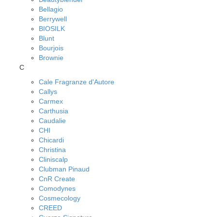
Bellagio
Berrywell
BIOSILK
Blunt
Bourjois
Brownie
C
Cale Fragranze d'Autore
Callys
Carmex
Carthusia
Caudalie
CHI
Chicardi
Christina
Cliniscalp
Clubman Pinaud
CnR Create
Comodynes
Cosmecology
CREED