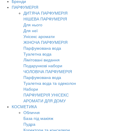
Бренди
Toggl
ПАРФУМЕРІЯ
navig
ДИТЯЧА ПАРФУМЕРІЯ
НІШЕВА ПАРФУМЕРІЯ
Для нього
Для неї
Унісекс аромати
ЖІНОЧА ПАРФУМЕРІЯ
Парфумована вода
Туалетна вода
Лімітовані видання
Подарункові набори
ЧОЛОВІЧА ПАРФУМЕРІЯ
Парфумована вода
Туалетна вода та одеколон
Набори
ПАРФУМЕРІЯ УНІСЕКС
АРОМАТИ ДЛЯ ДОМУ
КОСМЕТИКА
Обличчя
База під макіяж
Пудра
Коректори та консилери