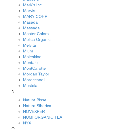
Mark's Inc
Marvis
MARY COHR
Masada
Massada
Master Colors
Melica Organic
Melvita
Mium
Moleskine
Montale
MontCarotte
Morgan Taylor
Moroccanoil
Mustela
N
Natura Bisse
Natura Siberica
NOVEXPERT
NUMI ORGANIC TEA
NYX
O