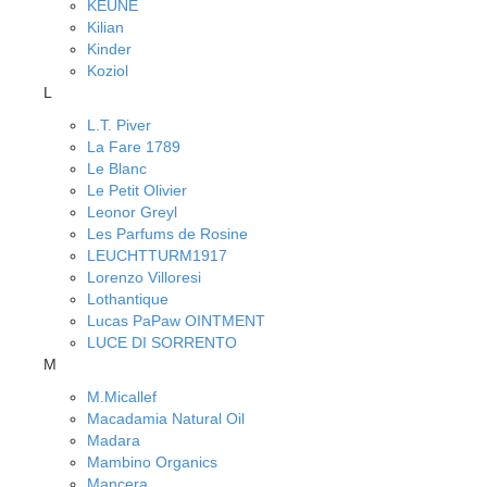
KEUNE
Kilian
Kinder
Koziol
L
L.T. Piver
La Fare 1789
Le Blanc
Le Petit Olivier
Leonor Greyl
Les Parfums de Rosine
LEUCHTTURM1917
Lorenzo Villoresi
Lothantique
Lucas PaPaw OINTMENT
LUCE DI SORRENTO
M
M.Micallef
Macadamia Natural Oil
Madara
Mambino Organics
Mancera