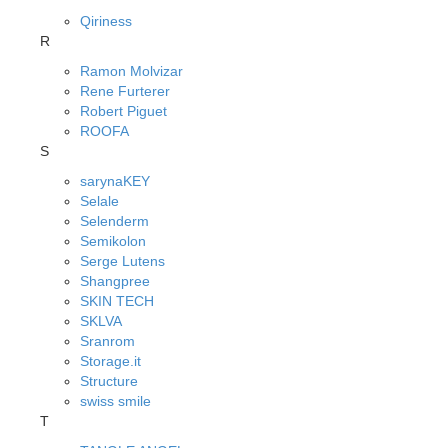
Qiriness
R
Ramon Molvizar
Rene Furterer
Robert Piguet
ROOFA
S
sarynaKEY
Selale
Selenderm
Semikolon
Serge Lutens
Shangpree
SKIN TECH
SKLVA
Sranrom
Storage.it
Structure
swiss smile
T