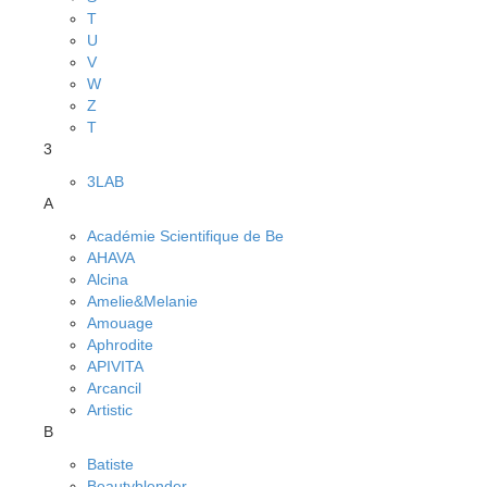
T
U
V
W
Z
Т
3
3LAB
A
Académie Scientifique de Be
AHAVA
Alcina
Amelie&Melanie
Amouage
Aphrodite
APIVITA
Arcancil
Artistic
B
Batiste
Beautyblender