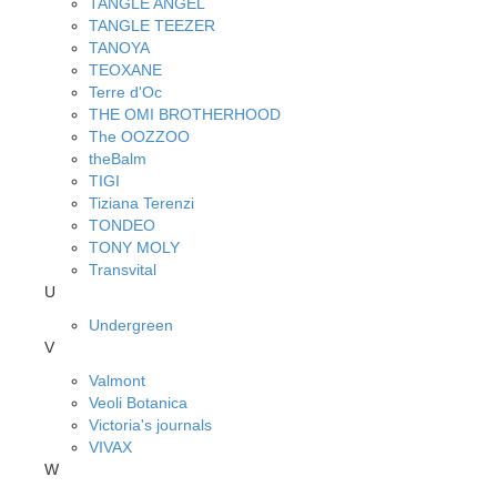
TANGLE ANGEL
TANGLE TEEZER
TANOYA
TEOXANE
Terre d'Oc
THE OMI BROTHERHOOD
The OOZZOO
theBalm
TIGI
Tiziana Terenzi
TONDEO
TONY MOLY
Transvital
U
Undergreen
V
Valmont
Veoli Botanica
Victoria's journals
VIVAX
W