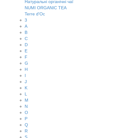
Натуральні органічні чаї
NUMI ORGANIC TEA
Terre d'Oc
3
A
B
C
D
E
F
G
H
I
J
K
L
M
N
O
P
Q
R
S