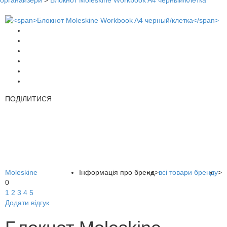
органайзери
>
Блокнот Moleskine Workbook A4 черный/клетка
ПОДІЛИТИСЯ
Moleskine
Інформація про бренд
>
всі товари бренду
>
0
1
2
3
4
5
Додати відгук