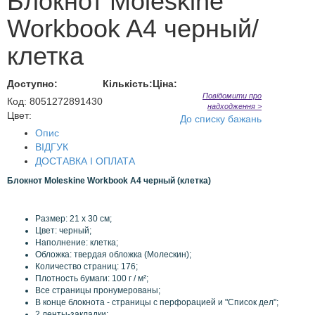
Блокнот Moleskine
Workbook A4 черный/
клетка
Доступно:
Кількість:
Ціна:
Повідомити про
Код
:
8051272891430
надходження >
Цвет:
До списку бажань
Опис
ВІДГУК
ДОСТАВКА І ОПЛАТА
Блокнот Moleskine Workbook A4 черный (клетка)
Размер
:
21
x
30 см;
Цвет
:
черный
;
Наполнение: клетка;
Обложка
: твердая
обложка
(
Молескин
);
Количество страниц: 176;
Плотность
бумаги:
100 г /
м²;
Все
страницы пронумерованы
;
В конце
блокнота
-
страницы с
перфорацией
и
"
Список
дел
"
;
2
ленты
-
закладки
;