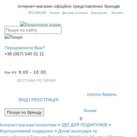
Інтернет-магазин офіційно представлених брендів
ПРО PARURE
Новини
Доставка та оплата
Наш журнал
Контакти
Передзвонити Вам?
+38 (067) 540 31 11
пн-пт 9:00 - 18:00
ДОСТАВКА ПО УКРАЇНІ
список бажань
ВХІД
/
РЕЄСТРАЦІЯ
Кошик
Пошук по бренду
0
Інтернет-магазин косметики
>
ІДЕЇ ДЛЯ ПОДАРУНКІВ
>
Toggl
Корпоративний подарунок
>
Ділові аксесуари та
navig