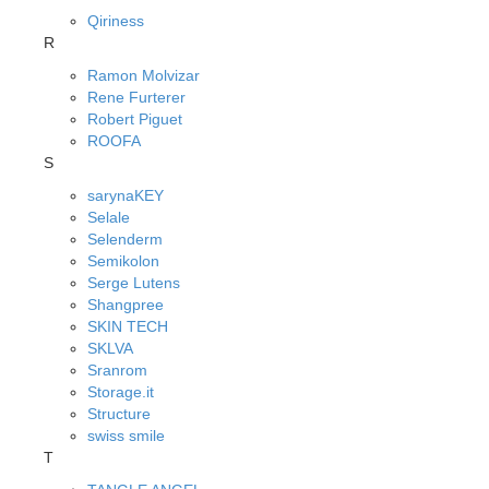
Qiriness
R
Ramon Molvizar
Rene Furterer
Robert Piguet
ROOFA
S
sarynaKEY
Selale
Selenderm
Semikolon
Serge Lutens
Shangpree
SKIN TECH
SKLVA
Sranrom
Storage.it
Structure
swiss smile
T