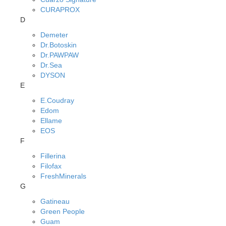
CURAPROX
D
Demeter
Dr.Botoskin
Dr.PAWPAW
Dr.Sea
DYSON
E
E.Coudray
Edom
Ellame
EOS
F
Fillerina
Filofax
FreshMinerals
G
Gatineau
Green People
Guam