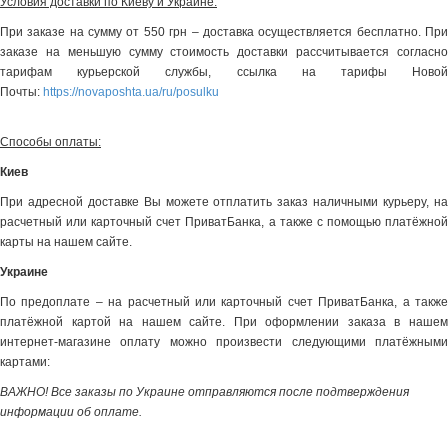
Условия доставки по Киеву и Украине:
При заказе на сумму от 550 грн – доставка осуществляется бесплатно. При
заказе на меньшую сумму стоимость доставки рассчитывается согласно
тарифам курьерской службы, ссылка на тарифы Новой
Почты:
https://novaposhta.ua/ru/posulku
Способы оплаты:
Киев
При адресной доставке Вы можете отплатить заказ наличными курьеру, на
расчетный или карточный счет ПриватБанка, а также с помощью платёжной
карты на нашем сайте.
Украине
По предоплате – на расчетный или карточный счет ПриватБанка, а также
платёжной картой на нашем сайте. При оформлении заказа в нашем
интернет-магазине оплату можно произвести следующими платёжными
картами:
ВАЖНО! Все заказы по Украине отправляются после подтверждения
информации об оплате.