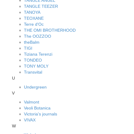
TANGLE ANGEL
TANGLE TEEZER
TANOYA
TEOXANE
Terre d'Oc
THE OMI BROTHERHOOD
The OOZZOO
theBalm
TIGI
Tiziana Terenzi
TONDEO
TONY MOLY
Transvital
U
Undergreen
V
Valmont
Veoli Botanica
Victoria's journals
VIVAX
W