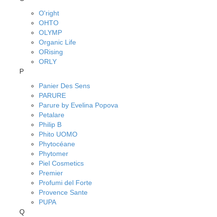
O'right
OHTO
OLYMP
Organic Life
ORising
ORLY
P
Panier Des Sens
PARURE
Parure by Evelina Popova
Petalare
Philip B
Phito UOMO
Phytocéane
Phytomer
Piel Cosmetics
Premier
Profumi del Forte
Provence Sante
PUPA
Q