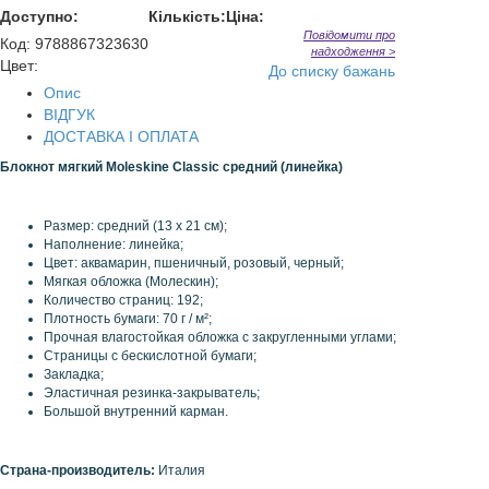
Доступно:
Кількість:
Ціна:
Повідомити про
Код
:
9788867323630
надходження >
Цвет:
До списку бажань
Опис
ВІДГУК
ДОСТАВКА І ОПЛАТА
Блокнот мягкий Moleskine Classic средний (линейка)
Размер
: средний
(
13
x
21 см);
Наполнение
:
линейка;
Цвет: аквамарин, пшеничный, розовый, черный;
Мягкая обложка
(
Молескин
);
Количество страниц: 192;
Плотность
бумаги:
70 г /
м²;
Прочная
влагостойкая
обложка
с
закругленными
углами
;
Страницы с
бескислотной
бумаги
;
Закладка
;
Эластичная
резинка
-
закрыватель
;
Большой внутренний карман
.
Страна-производитель:
Италия