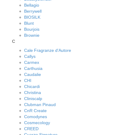
Bellagio
Berrywell
BIOSILK
Blunt
Bourjois
Brownie
C
Cale Fragranze d'Autore
Callys
Carmex
Carthusia
Caudalie
CHI
Chicardi
Christina
Cliniscalp
Clubman Pinaud
CnR Create
Comodynes
Cosmecology
CREED
Cuarzo Signature