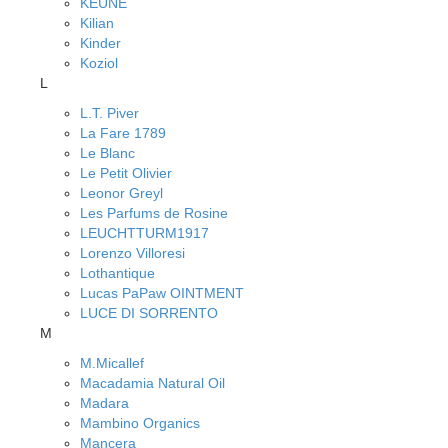
KEUNE
Kilian
Kinder
Koziol
L
L.T. Piver
La Fare 1789
Le Blanc
Le Petit Olivier
Leonor Greyl
Les Parfums de Rosine
LEUCHTTURM1917
Lorenzo Villoresi
Lothantique
Lucas PaPaw OINTMENT
LUCE DI SORRENTO
M
M.Micallef
Macadamia Natural Oil
Madara
Mambino Organics
Mancera