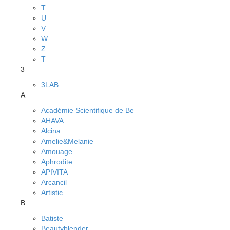
T
U
V
W
Z
Т
3
3LAB
A
Académie Scientifique de Be
AHAVA
Alcina
Amelie&Melanie
Amouage
Aphrodite
APIVITA
Arcancil
Artistic
B
Batiste
Beautyblender