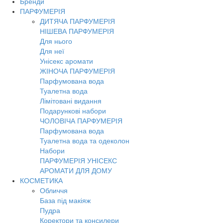
Бренди
Toggl
ПАРФУМЕРІЯ
navig
ДИТЯЧА ПАРФУМЕРІЯ
НІШЕВА ПАРФУМЕРІЯ
Для нього
Для неї
Унісекс аромати
ЖІНОЧА ПАРФУМЕРІЯ
Парфумована вода
Туалетна вода
Лімітовані видання
Подарункові набори
ЧОЛОВІЧА ПАРФУМЕРІЯ
Парфумована вода
Туалетна вода та одеколон
Набори
ПАРФУМЕРІЯ УНІСЕКС
АРОМАТИ ДЛЯ ДОМУ
КОСМЕТИКА
Обличчя
База під макіяж
Пудра
Коректори та консилери