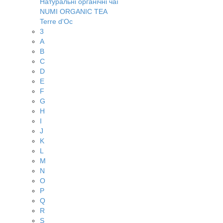
Натуральні органічні чаї
NUMI ORGANIC TEA
Terre d'Oc
3
A
B
C
D
E
F
G
H
I
J
K
L
M
N
O
P
Q
R
S