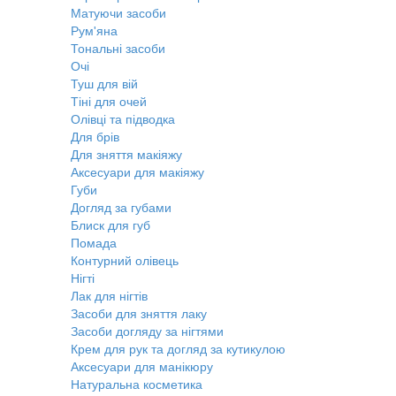
Матуючи засоби
Рум'яна
Тональні засоби
Очі
Туш для вій
Тіні для очей
Олівці та підводка
Для брів
Для зняття макіяжу
Аксесуари для макіяжу
Губи
Догляд за губами
Блиск для губ
Помада
Контурний олівець
Нігті
Лак для нігтів
Засоби для зняття лаку
Засоби догляду за нігтями
Крем для рук та догляд за кутикулою
Аксесуари для манікюру
Натуральна косметика