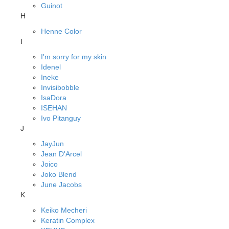
Guinot
H
Henne Color
I
I'm sorry for my skin
Idenel
Ineke
Invisibobble
IsaDora
ISEHAN
Ivo Pitanguy
J
JayJun
Jean D'Arcel
Joico
Joko Blend
June Jacobs
K
Keiko Mecheri
Keratin Complex