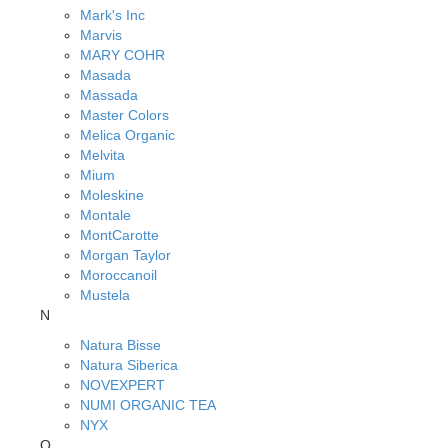
Mark's Inc
Marvis
MARY COHR
Masada
Massada
Master Colors
Melica Organic
Melvita
Mium
Moleskine
Montale
MontCarotte
Morgan Taylor
Moroccanoil
Mustela
N
Natura Bisse
Natura Siberica
NOVEXPERT
NUMI ORGANIC TEA
NYX
O