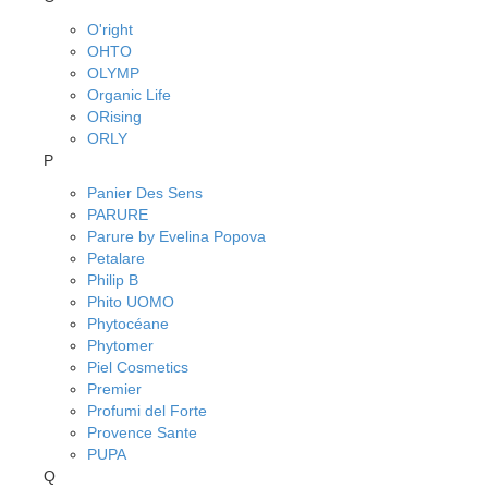
O'right
OHTO
OLYMP
Organic Life
ORising
ORLY
P
Panier Des Sens
PARURE
Parure by Evelina Popova
Petalare
Philip B
Phito UOMO
Phytocéane
Phytomer
Piel Cosmetics
Premier
Profumi del Forte
Provence Sante
PUPA
Q