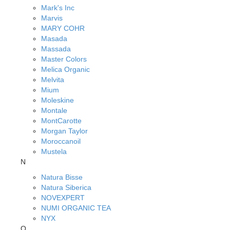
Mark's Inc
Marvis
MARY COHR
Masada
Massada
Master Colors
Melica Organic
Melvita
Mium
Moleskine
Montale
MontCarotte
Morgan Taylor
Moroccanoil
Mustela
N
Natura Bisse
Natura Siberica
NOVEXPERT
NUMI ORGANIC TEA
NYX
O