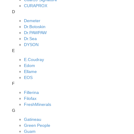
CURAPROX
D
Demeter
Dr.Botoskin
Dr.PAWPAW
Dr.Sea
DYSON
E
E.Coudray
Edom
Ellame
EOS
F
Fillerina
Filofax
FreshMinerals
G
Gatineau
Green People
Guam