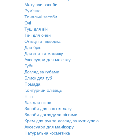
Матуючи засоби
Рум'яна
Тональні засоби
Очі
Туш для вій
Тіні для очей
Олівці та підводка
Для брів
Для зняття макіяжу
Аксесуари для макіяжу
Губи
Догляд за губами
Блиск для губ
Помада
Контурний олівець
Нігті
Лак для нігтів
Засоби для зняття лаку
Засоби догляду за нігтями
Крем для рук та догляд за кутикулою
Аксесуари для манікюру
Натуральна косметика