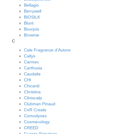
Bellagio
Berrywell
BIOSILK
Blunt
Bourjois
Brownie
C
Cale Fragranze d'Autore
Callys
Carmex
Carthusia
Caudalie
CHI
Chicardi
Christina
Cliniscalp
Clubman Pinaud
CnR Create
Comodynes
Cosmecology
CREED
Cuarzo Signature