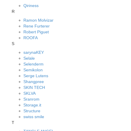
Qiriness
R
Ramon Molvizar
Rene Furterer
Robert Piguet
ROOFA
S
sarynaKEY
Selale
Selenderm
Semikolon
Serge Lutens
Shangpree
SKIN TECH
SKLVA
Sranrom
Storage.it
Structure
swiss smile
T