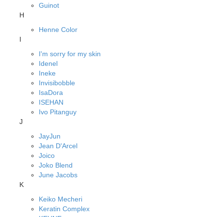
Guinot
H
Henne Color
I
I'm sorry for my skin
Idenel
Ineke
Invisibobble
IsaDora
ISEHAN
Ivo Pitanguy
J
JayJun
Jean D'Arcel
Joico
Joko Blend
June Jacobs
K
Keiko Mecheri
Keratin Complex