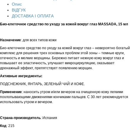
Опис
ВІДГУК
ДОСТАВКА І ОПЛАТА
Био-клеточное средство по уходу за кожей вокруг глаз MASSADA, 15 мл
Назначение
: для всех типов кожи
Био-клеточное средство по уходу за кожей вокруг глаз – невероятно богатый
комплекс для решения трех основных проблем этой зоны – темные круги,
отечность и мелкие морщины. Бережно питает нежную кожу вокруг глаз и
повышает ее эластичность, улучшает микроциркуляцию, оказывает
дренажный эффект, препятствует появлению морщин.
Активные ингредиенты:
ПОДСНЕЖНИК, ЯНТАРЬ, ЗЕЛЕНЫЙ ЧАЙ И КОФЕ.
Применение
: наносить утром и/или вечером на очищенную кожу легкими
похлопывающими движениями кончиками пальцев. С 30 лет рекомендуется
использовать утром и вечером.
Страна-производитель
: Испания
Код
: 215