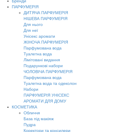
Бренди
Toggl
ПАРФУМЕРІЯ
navig
ДИТЯЧА ПАРФУМЕРІЯ
НІШЕВА ПАРФУМЕРІЯ
Для нього
Для неї
Унісекс аромати
ЖІНОЧА ПАРФУМЕРІЯ
Парфумована вода
Туалетна вода
Лімітовані видання
Подарункові набори
ЧОЛОВІЧА ПАРФУМЕРІЯ
Парфумована вода
Туалетна вода та одеколон
Набори
ПАРФУМЕРІЯ УНІСЕКС
АРОМАТИ ДЛЯ ДОМУ
КОСМЕТИКА
Обличчя
База під макіяж
Пудра
Коректори та консилери