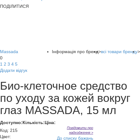
ПОДІЛИТИСЯ
Massada
Інформація про бренд
>
всі товари бренду
>
0
1
2
3
4
5
Додати відгук
Био-клеточное средство
по уходу за кожей вокруг
глаз MASSADA, 15 мл
Доступно:
Кількість:
Ціна:
Повідомити про
Код
:
215
надходження >
Цвет:
До списку бажань