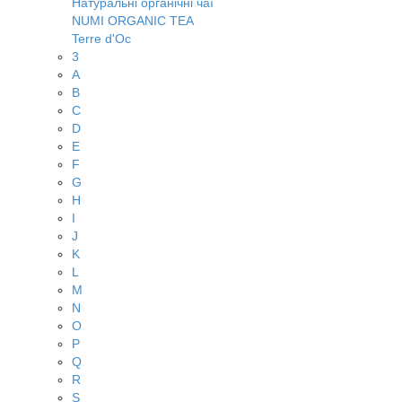
Натуральні органічні чаї
NUMI ORGANIC TEA
Terre d'Oc
3
A
B
C
D
E
F
G
H
I
J
K
L
M
N
O
P
Q
R
S