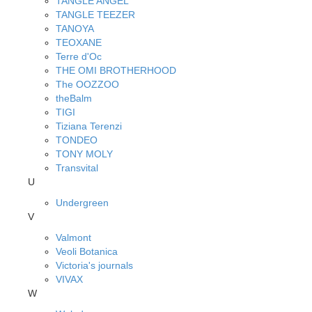
TANGLE ANGEL
TANGLE TEEZER
TANOYA
TEOXANE
Terre d'Oc
THE OMI BROTHERHOOD
The OOZZOO
theBalm
TIGI
Tiziana Terenzi
TONDEO
TONY MOLY
Transvital
U
Undergreen
V
Valmont
Veoli Botanica
Victoria's journals
VIVAX
W