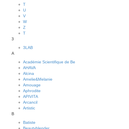
T
U
V
W
Z
Т
3
3LAB
A
Académie Scientifique de Be
AHAVA
Alcina
Amelie&Melanie
Amouage
Aphrodite
APIVITA
Arcancil
Artistic
B
Batiste
Beautyblender