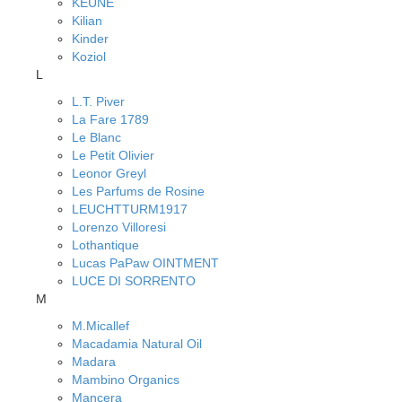
KEUNE
Kilian
Kinder
Koziol
L
L.T. Piver
La Fare 1789
Le Blanc
Le Petit Olivier
Leonor Greyl
Les Parfums de Rosine
LEUCHTTURM1917
Lorenzo Villoresi
Lothantique
Lucas PaPaw OINTMENT
LUCE DI SORRENTO
M
M.Micallef
Macadamia Natural Oil
Madara
Mambino Organics
Mancera