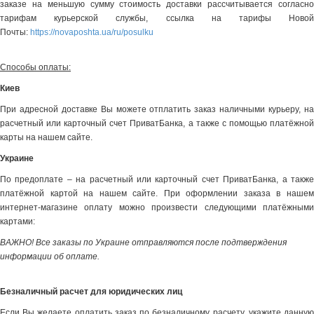
заказе на меньшую сумму стоимость доставки рассчитывается согласно
тарифам курьерской службы, ссылка на тарифы Новой
Почты:
https://novaposhta.ua/ru/posulku
Способы оплаты:
Киев
При адресной доставке Вы можете отплатить заказ наличными курьеру, на
расчетный или карточный счет ПриватБанка, а также с помощью платёжной
карты на нашем сайте.
Украине
По предоплате – на расчетный или карточный счет ПриватБанка, а также
платёжной картой на нашем сайте. При оформлении заказа в нашем
интернет-магазине оплату можно произвести следующими платёжными
картами:
ВАЖНО! Все заказы по Украине отправляются после подтверждения
информации об оплате.
Безналичный расчет для юридических лиц
Если Вы желаете оплатить заказ по безналичному расчету, укажите данную