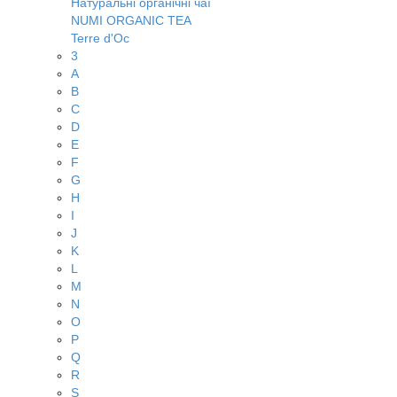
Натуральні органічні чаї
NUMI ORGANIC TEA
Terre d'Oc
3
A
B
C
D
E
F
G
H
I
J
K
L
M
N
O
P
Q
R
S