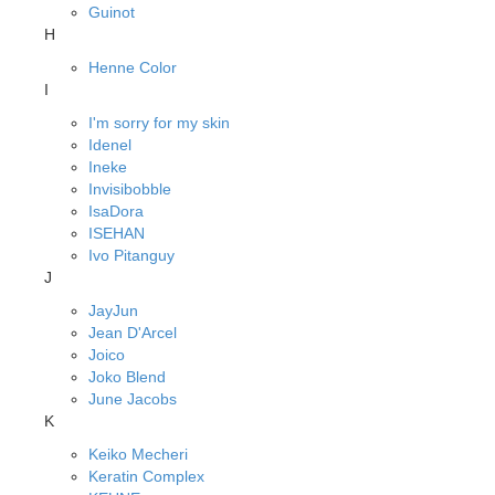
Guinot
H
Henne Color
I
I'm sorry for my skin
Idenel
Ineke
Invisibobble
IsaDora
ISEHAN
Ivo Pitanguy
J
JayJun
Jean D'Arcel
Joico
Joko Blend
June Jacobs
K
Keiko Mecheri
Keratin Complex