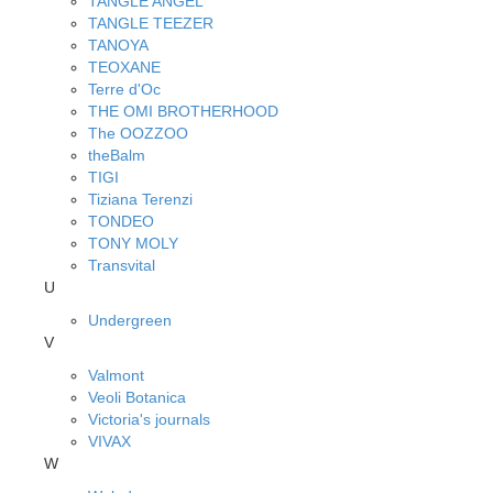
TANGLE ANGEL
TANGLE TEEZER
TANOYA
TEOXANE
Terre d'Oc
THE OMI BROTHERHOOD
The OOZZOO
theBalm
TIGI
Tiziana Terenzi
TONDEO
TONY MOLY
Transvital
U
Undergreen
V
Valmont
Veoli Botanica
Victoria's journals
VIVAX
W