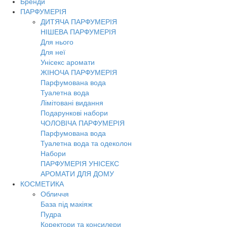
Бренди
Toggl
ПАРФУМЕРІЯ
navig
ДИТЯЧА ПАРФУМЕРІЯ
НІШЕВА ПАРФУМЕРІЯ
Для нього
Для неї
Унісекс аромати
ЖІНОЧА ПАРФУМЕРІЯ
Парфумована вода
Туалетна вода
Лімітовані видання
Подарункові набори
ЧОЛОВІЧА ПАРФУМЕРІЯ
Парфумована вода
Туалетна вода та одеколон
Набори
ПАРФУМЕРІЯ УНІСЕКС
АРОМАТИ ДЛЯ ДОМУ
КОСМЕТИКА
Обличчя
База під макіяж
Пудра
Коректори та консилери