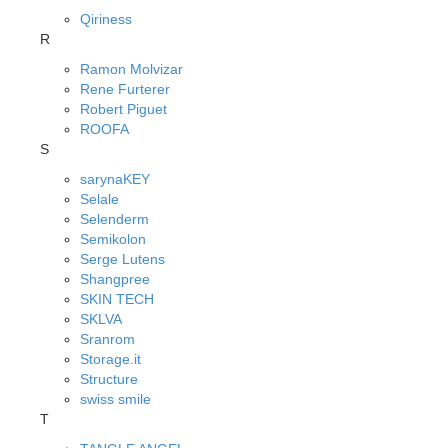
Qiriness
R
Ramon Molvizar
Rene Furterer
Robert Piguet
ROOFA
S
sarynaKEY
Selale
Selenderm
Semikolon
Serge Lutens
Shangpree
SKIN TECH
SKLVA
Sranrom
Storage.it
Structure
swiss smile
T