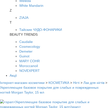
Weleda
White Mandarin
Z
ZIAJA
Т
Тайские ЧУДО-ФОНАРИКИ
BEAUTY TRENDS
Caudalie
Cosmecology
Demeter
Guinot
MARY COHR
Moroccanoil
NOVEXPERT
Акції
Інтернет-магазин косметики
>
КОСМЕТИКА
>
Нігті
>
Лак для нігтів
>
Укрепляющее базовое покрытие для слабых и поврежденных
ногтей Morgan Taylor, 15 мл