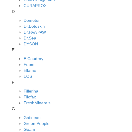
CURAPROX
D
Demeter
Dr.Botoskin
Dr.PAWPAW
Dr.Sea
DYSON
E
E.Coudray
Edom
Ellame
EOS
F
Fillerina
Filofax
FreshMinerals
G
Gatineau
Green People
Guam