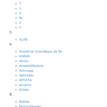
T
U
V
W
Z
Т
3
3LAB
A
Académie Scientifique de Be
AHAVA
Alcina
Amelie&Melanie
Amouage
Aphrodite
APIVITA
Arcancil
Artistic
B
Batiste
Beautyblender