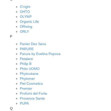
O'right
OHTO
OLYMP
Organic Life
ORising
ORLY
P
Panier Des Sens
PARURE
Parure by Evelina Popova
Petalare
Philip B
Phito UOMO
Phytocéane
Phytomer
Piel Cosmetics
Premier
Profumi del Forte
Provence Sante
PUPA
Q