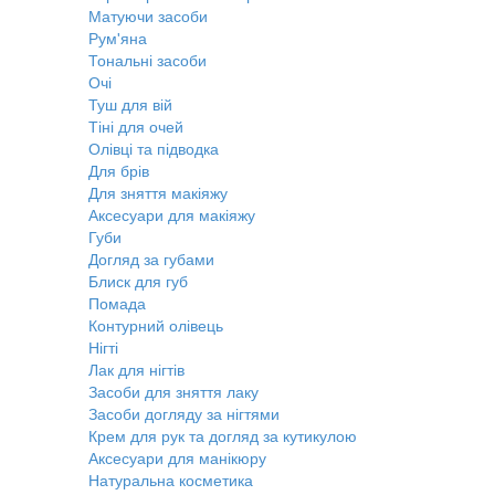
Матуючи засоби
Рум'яна
Тональні засоби
Очі
Туш для вій
Тіні для очей
Олівці та підводка
Для брів
Для зняття макіяжу
Аксесуари для макіяжу
Губи
Догляд за губами
Блиск для губ
Помада
Контурний олівець
Нігті
Лак для нігтів
Засоби для зняття лаку
Засоби догляду за нігтями
Крем для рук та догляд за кутикулою
Аксесуари для манікюру
Натуральна косметика