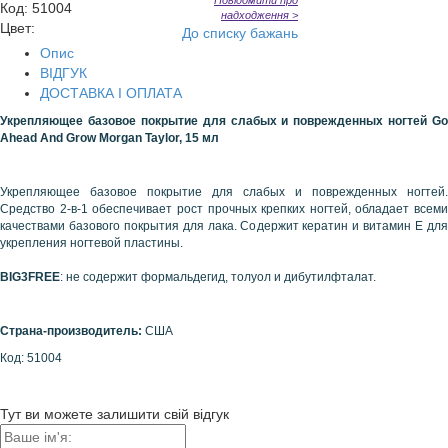
Повідомити про
Код
:
51004
надходження >
Цвет:
До списку бажань
Опис
ВІДГУК
ДОСТАВКА І ОПЛАТА
Укрепляющее базовое покрытие для слабых и поврежденных ногтей Go
Ahead And Grow
Morgan Taylor
, 15 мл
Укрепляющее базовое покрытие для слабых и поврежденных ногтей.
Средство 2-в-1 обеспечивает рост прочных крепких ногтей, обладает всеми
качествами базового покрытия для лака. Содержит кератин и витамин Е для
укрепления ногтевой пластины.
BIG3FREE
: не содержит формальдегид, толуол и дибутилфталат.
Страна-производитель:
США
Код: 51004
Тут ви можете залишити свій відгук