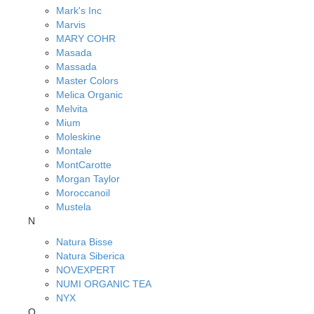
Mark's Inc
Marvis
MARY COHR
Masada
Massada
Master Colors
Melica Organic
Melvita
Mium
Moleskine
Montale
MontCarotte
Morgan Taylor
Moroccanoil
Mustela
N
Natura Bisse
Natura Siberica
NOVEXPERT
NUMI ORGANIC TEA
NYX
O