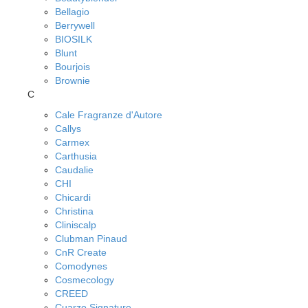
Bellagio
Berrywell
BIOSILK
Blunt
Bourjois
Brownie
C
Cale Fragranze d'Autore
Callys
Carmex
Carthusia
Caudalie
CHI
Chicardi
Christina
Cliniscalp
Clubman Pinaud
CnR Create
Comodynes
Cosmecology
CREED
Cuarzo Signature