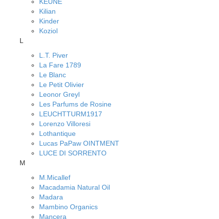
KEUNE
Kilian
Kinder
Koziol
L
L.T. Piver
La Fare 1789
Le Blanc
Le Petit Olivier
Leonor Greyl
Les Parfums de Rosine
LEUCHTTURM1917
Lorenzo Villoresi
Lothantique
Lucas PaPaw OINTMENT
LUCE DI SORRENTO
M
M.Micallef
Macadamia Natural Oil
Madara
Mambino Organics
Mancera