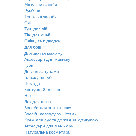
Матуючи засоби
Рум'яна
Тональні засоби
Очі
Туш для вій
Тіні для очей
Олівці та підводка
Для брів
Для зняття макіяжу
Аксесуари для макіяжу
Губи
Догляд за губами
Блиск для губ
Помада
Контурний олівець
Нігті
Лак для нігтів
Засоби для зняття лаку
Засоби догляду за нігтями
Крем для рук та догляд за кутикулою
Аксесуари для манікюру
Натуральна косметика