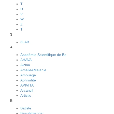
T
U
V
W
Z
Т
3
3LAB
A
Académie Scientifique de Be
AHAVA
Alcina
Amelie&Melanie
Amouage
Aphrodite
APIVITA
Arcancil
Artistic
B
Batiste
Beautyblender