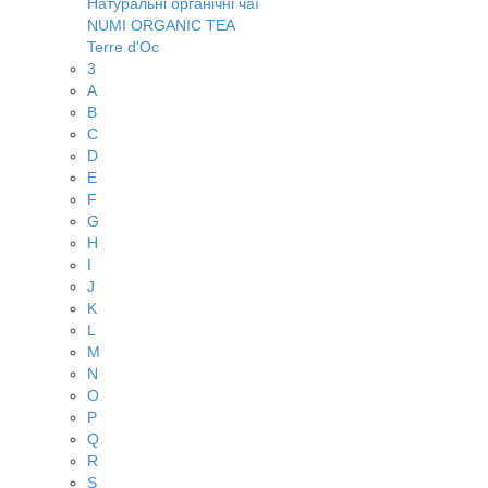
Натуральні органічні чаї
NUMI ORGANIC TEA
Terre d'Oc
3
A
B
C
D
E
F
G
H
I
J
K
L
M
N
O
P
Q
R
S