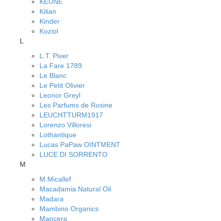
KEUNE
Kilian
Kinder
Koziol
L
L.T. Piver
La Fare 1789
Le Blanc
Le Petit Olivier
Leonor Greyl
Les Parfums de Rosine
LEUCHTTURM1917
Lorenzo Villoresi
Lothantique
Lucas PaPaw OINTMENT
LUCE DI SORRENTO
M
M.Micallef
Macadamia Natural Oil
Madara
Mambino Organics
Mancera