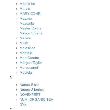
Mark's Inc
Marvis
MARY COHR
Masada
Massada
Master Colors
Melica Organic
Melvita
Mium
Moleskine
Montale
MontCarotte
Morgan Taylor
Moroccanoil
Mustela
N
Natura Bisse
Natura Siberica
NOVEXPERT
NUMI ORGANIC TEA
NYX
O