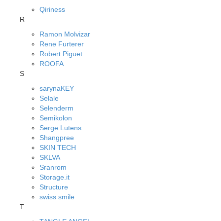
Qiriness
R
Ramon Molvizar
Rene Furterer
Robert Piguet
ROOFA
S
sarynaKEY
Selale
Selenderm
Semikolon
Serge Lutens
Shangpree
SKIN TECH
SKLVA
Sranrom
Storage.it
Structure
swiss smile
T