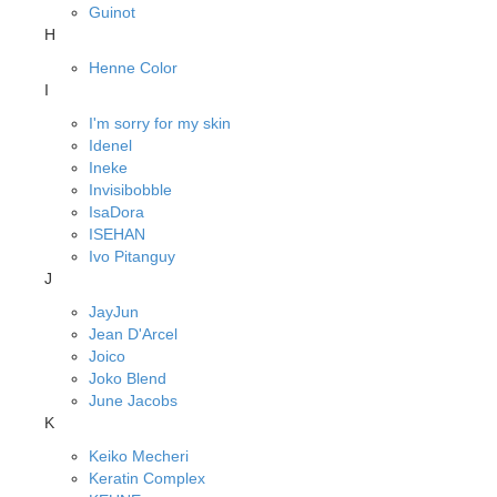
Guinot
H
Henne Color
I
I'm sorry for my skin
Idenel
Ineke
Invisibobble
IsaDora
ISEHAN
Ivo Pitanguy
J
JayJun
Jean D'Arcel
Joico
Joko Blend
June Jacobs
K
Keiko Mecheri
Keratin Complex