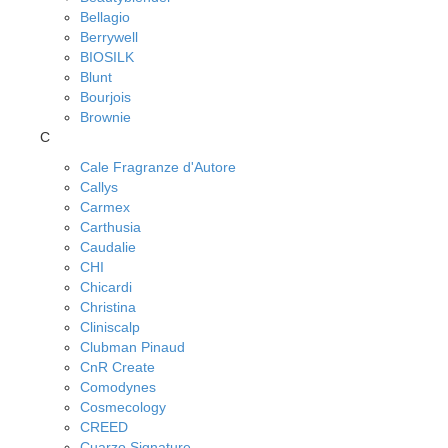
Bellagio
Berrywell
BIOSILK
Blunt
Bourjois
Brownie
C
Cale Fragranze d'Autore
Callys
Carmex
Carthusia
Caudalie
CHI
Chicardi
Christina
Cliniscalp
Clubman Pinaud
CnR Create
Comodynes
Cosmecology
CREED
Cuarzo Signature