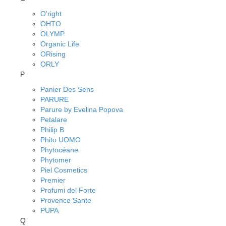
O'right
OHTO
OLYMP
Organic Life
ORising
ORLY
P
Panier Des Sens
PARURE
Parure by Evelina Popova
Petalare
Philip B
Phito UOMO
Phytocéane
Phytomer
Piel Cosmetics
Premier
Profumi del Forte
Provence Sante
PUPA
Q