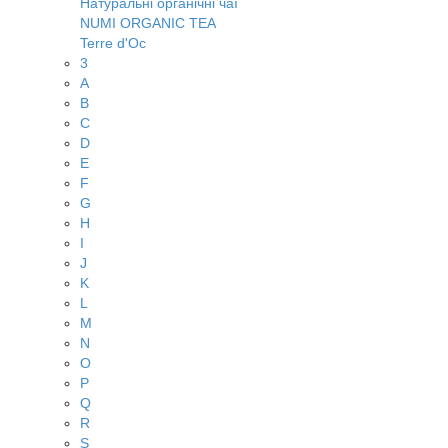
Натуральні органічні чаї
NUMI ORGANIC TEA
Terre d'Oc
3
A
B
C
D
E
F
G
H
I
J
K
L
M
N
O
P
Q
R
S