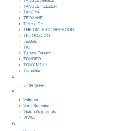
TANGLE ANGEL
TANGLE TEEZER
TANOYA
TEOXANE
Terre d'Oc
THE OMI BROTHERHOOD
The OOZZOO
theBalm
TIGI
Tiziana Terenzi
TONDEO
TONY MOLY
Transvital
U
Undergreen
V
Valmont
Veoli Botanica
Victoria's journals
VIVAX
W