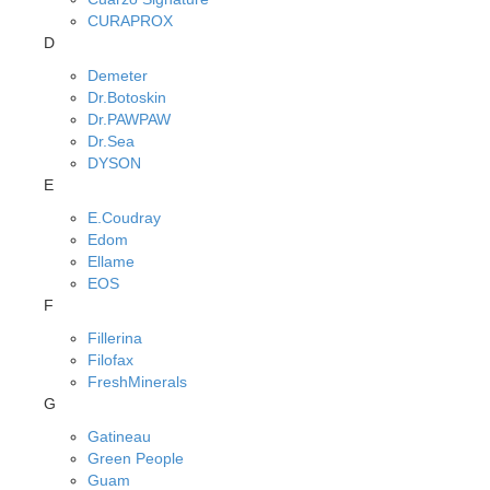
CURAPROX
D
Demeter
Dr.Botoskin
Dr.PAWPAW
Dr.Sea
DYSON
E
E.Coudray
Edom
Ellame
EOS
F
Fillerina
Filofax
FreshMinerals
G
Gatineau
Green People
Guam