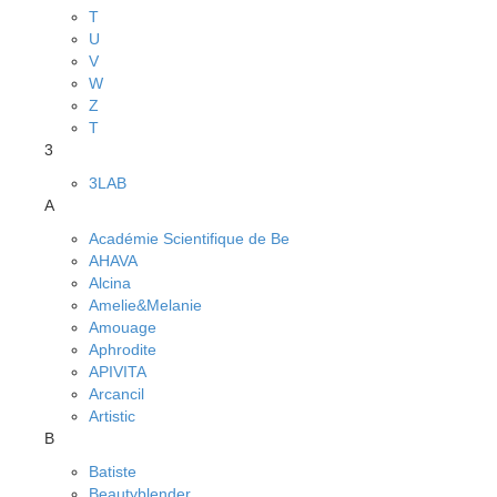
T
U
V
W
Z
Т
3
3LAB
A
Académie Scientifique de Be
AHAVA
Alcina
Amelie&Melanie
Amouage
Aphrodite
APIVITA
Arcancil
Artistic
B
Batiste
Beautyblender