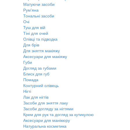
Матуючи засоби
Рум'яна
Тональні засоби
Очі
Туш для вій
Тіні для очей
Олівці та підводка
Для брів
Для зняття макіяжу
Аксесуари для макіяжу
Губи
Догляд за губами
Блиск для губ
Помада
Контурний олівець
Нігті
Лак для нігтів
Засоби для зняття лаку
Засоби догляду за нігтями
Крем для рук та догляд за кутикулою
Аксесуари для манікюру
Натуральна косметика