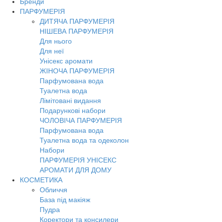
Бренди
Toggl
ПАРФУМЕРІЯ
navig
ДИТЯЧА ПАРФУМЕРІЯ
НІШЕВА ПАРФУМЕРІЯ
Для нього
Для неї
Унісекс аромати
ЖІНОЧА ПАРФУМЕРІЯ
Парфумована вода
Туалетна вода
Лімітовані видання
Подарункові набори
ЧОЛОВІЧА ПАРФУМЕРІЯ
Парфумована вода
Туалетна вода та одеколон
Набори
ПАРФУМЕРІЯ УНІСЕКС
АРОМАТИ ДЛЯ ДОМУ
КОСМЕТИКА
Обличчя
База під макіяж
Пудра
Коректори та консилери